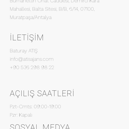
Burhanettin Onat Caddesi, Demirci Kara
Mahallesi, Balta Sitesi, B/B, 6/14, 07100,
Muratpaşa/Antalya
İLETIŞIM
Baturay ATIŞ
info@atisajans.com
+90 536 298 98 22
AÇILIŞ SAATLERI
Pzt-Cmts: 09:00-19:00
Pzr: Kapalı
SOSYAL MEDYA