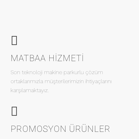
MATBAA HIZMETI
Son teknoloji makine parkurlu çözüm
ortaklarımızla müşterilerimizin ihtiyaçlarını
karşılamaktayız.
PROMOSYON ÜRÜNLER