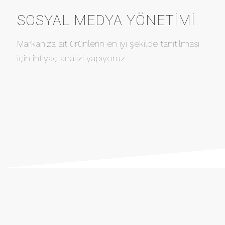
SOSYAL MEDYA YÖNETIMI
Markanıza ait ürünlerin en iyi şekilde tanıtılması
için ihtiyaç analizi yapıyoruz.